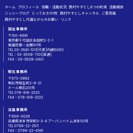
ホーム
プロフィール
役職・活動状況
西村やすとし6つの約束
活動報告
ニッシーブログ
とっておきの1枚
西村やすとしチャンネル
ご意見箱
西村やすとし代議士からのお願い
リンク
国会事務所
〒100-8981
東京都千代田区永田町2-2-1
衆議院第一会館611号
TEL:03-3581-5111(代表)内線50611
TEL：03-3508-7101(直通)
FAX：03-3508-3401
明石事務所
〒673-0882
明石市相生町2-8-21
ドール明石201号
TEL:078-919-2320
FAX：078-919-2322
淡路事務所
〒656-0026
兵庫県洲本市栄町3-3-4 アーバンハイム洲本101号
TEL:0799-22-2511
FAX：0799-22-4391