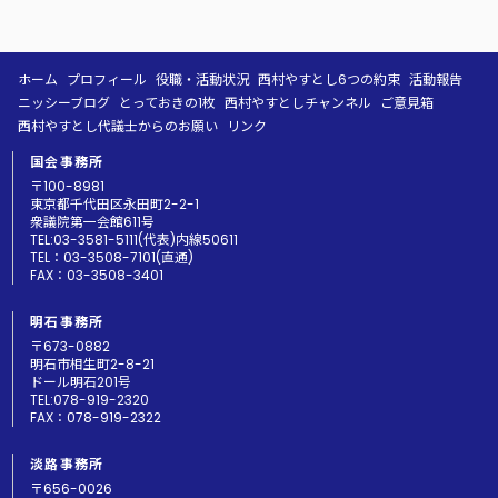
ホーム
プロフィール
役職・活動状況
西村やすとし6つの約束
活動報告
ニッシーブログ
とっておきの1枚
西村やすとしチャンネル
ご意見箱
西村やすとし代議士からのお願い
リンク
国会事務所
〒100-8981
東京都千代田区永田町2-2-1
衆議院第一会館611号
TEL:03-3581-5111(代表)内線50611
TEL：03-3508-7101(直通)
FAX：03-3508-3401
明石事務所
〒673-0882
明石市相生町2-8-21
ドール明石201号
TEL:078-919-2320
FAX：078-919-2322
淡路事務所
〒656-0026